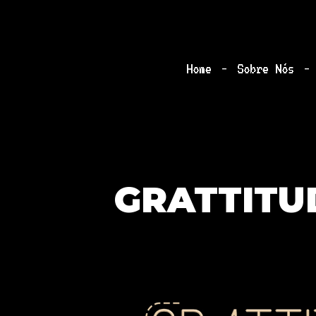
-
-
Home
Sobre Nós
GRATTITU